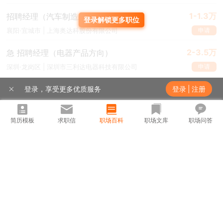
1-1.3万
招聘经理（汽车制造业）
登录解锁更多职位
申请
襄阳·宜城市 | 上海奥达科股份有限公司
2-3.5万
急 招聘经理（电器产品方向）
申请
深圳·龙岗区 | 深圳市三利达电器科技有限公司
7千-1.2万
校企合作主管/经理
登录，享受更多优质服务
登录
|
注册
申请
苏州·吴中区 | 江苏瑞旺达天大智能科技有限公司
简历模板
求职信
职场百科
职场文库
职场问答
1-1.5万·15薪
招聘专家
申请
宁波·余姚市 | 宁波舜宇红外技术有限公司
更多相关职位
热门城市
热门职位
推荐职位
推荐公司
热门公司
展开
北京招聘
上海招聘
广州招聘
深圳招聘
武汉招聘