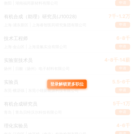
申请
衡阳 | 湖南福邦新材料有限公司
7千-1.2万
有机合成（助理）研究员(J10028)
申请
上海·浦东新区 | 上海睿智医药研究集团有限公司
6-8千
技术工程师
申请
上海·金山区 | 上海道氟实业有限公司
4-8千·14薪
实验室技术员
申请
扬州 | 日酸（扬州）电子材料有限公司
5.5-6千
实验员
登录解锁更多职位
申请
东莞·横沥镇 | 东莞小锂新能源科技有限公司
5千-1万
有机合成研究员
申请
青岛 | 青岛贝特沃尔科技有限公司
4-6千
理化实验员
申请
南京·江宁区 | 地平线（南京）检验检测有限公司