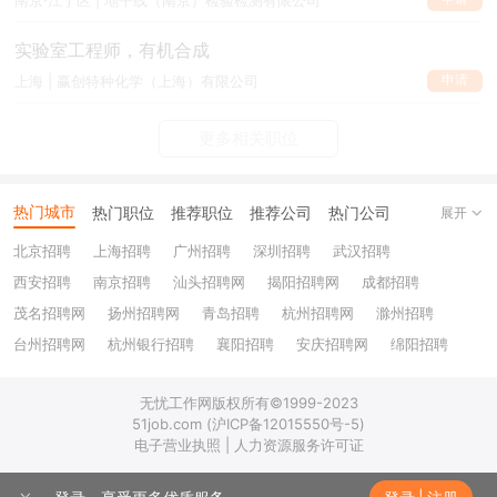
实验室工程师，有机合成
申请
上海 | 赢创特种化学（上海）有限公司
更多相关职位
热门城市
热门职位
推荐职位
推荐公司
热门公司
展开
北京招聘
上海招聘
广州招聘
深圳招聘
武汉招聘
西安招聘
南京招聘
汕头招聘网
揭阳招聘网
成都招聘
茂名招聘网
扬州招聘网
青岛招聘
杭州招聘网
滁州招聘
台州招聘网
杭州银行招聘
襄阳招聘
安庆招聘网
绵阳招聘
十堰招聘
保定招聘
苏州银行招聘
唐山招聘
重庆银行招聘
无忧工作网版权所有©1999-2023
乐山招聘
上饶招聘网
51job.com (沪ICP备12015550号-5)
电子营业执照 | 人力资源服务许可证