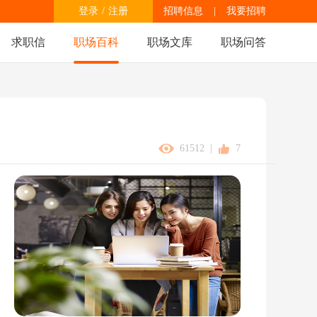
登录
/
注册
招聘信息
|
我要招聘
求职信
职场百科
职场文库
职场问答
61512
|
7