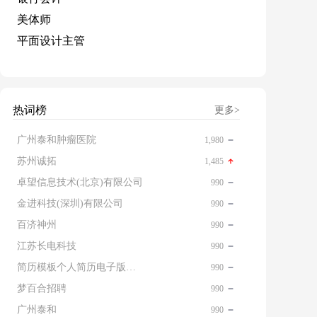
美体师
平面设计主管
热词榜
更多>
广州泰和肿瘤医院
1,980
苏州诚拓
1,485
卓望信息技术(北京)有限公司
990
金进科技(深圳)有限公司
990
百济神州
990
江苏长电科技
990
简历模板个人简历电子版免费
990
梦百合招聘
990
广州泰和
990