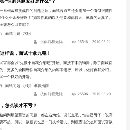
答“你的兴趣爱好是什么”？
一系列富有挑战性的问题之后，面试官通常还会附加一个看似很随性
有什么业余爱好啊？”如果你真的以为他要和你聊天，就真的天真了。
应该怎么回答呢？
巧
面试问题
求职
祝你前程无忧
28548
2019-08-21
”这样说，面试十拿九稳！
试官都会以“先做个自我介绍吧”开始。而接下来的询问，除了面试官
的，更多的会围绕你自我介绍的内容来进行。所以，做好自我介绍，
试一个良好的开端。
巧
面试问题
求职
求职指南
祝你前程无忧
25506
2019-08-20
，怎么谈才不亏？
被问到期望薪资的问题，都左右为难。说低点吧，怕自己亏了；说高
要不起。所以，谈薪资也是一门技术活儿。到底应该怎么和面试官谈
？