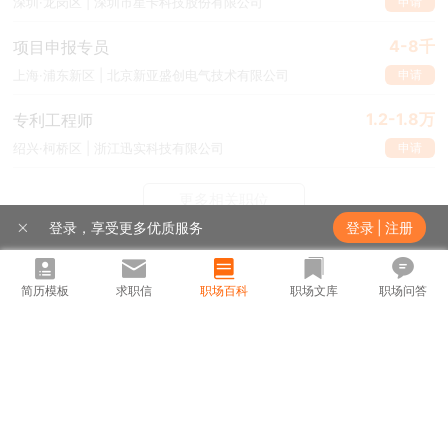
申请
深圳·龙岗区 | 深圳市星卡科技股份有限公司
4-8千
项目申报专员
申请
上海·浦东新区 | 北京新亚盛创电气技术有限公司
1.2-1.8万
专利工程师
申请
绍兴·柯桥区 | 浙江迅实科技有限公司
更多相关职位
登录，享受更多优质服务
登录
|
注册
热门城市
热门职位
推荐职位
推荐公司
热门公司
展开
简历模板
求职信
职场百科
职场文库
职场问答
北京招聘
上海招聘
广州招聘
深圳招聘
武汉招聘
西安招聘
南京招聘
汕头招聘网
揭阳招聘网
成都招聘
茂名招聘网
扬州招聘网
青岛招聘
杭州招聘网
滁州招聘
台州招聘网
杭州银行招聘
襄阳招聘
安庆招聘网
绵阳招聘
十堰招聘
保定招聘
苏州银行招聘
唐山招聘
重庆银行招聘
无忧工作网版权所有©1999-2023
乐山招聘
上饶招聘网