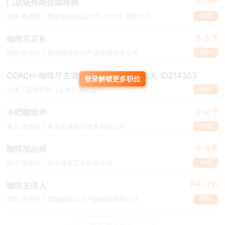
5-7千
门店场外岗位咖啡师
申请
珠海·香洲区 | 雅迪创见精品设计（深圳）有限公司
5-6千
咖啡店店长
申请
昆明·呈贡区 | 昆明融谊花卉产业发展有限公司
COACH-咖啡厅主管/资深咖啡师-上海新丸 ID214303
登录解锁更多职位
申请
上海 | 蔻驰贸易（上海）有限公司
3-4千
水吧咖啡师
申请
青岛·市南区 | 青岛济康医疗服务有限公司
5-6千
咖啡甜品师
申请
南京·溧水区 | 南京视觉艺术职业学院
7千-1万
咖啡主理人
申请
昆明·呈贡区 | 昆明融谊花卉产业发展有限公司