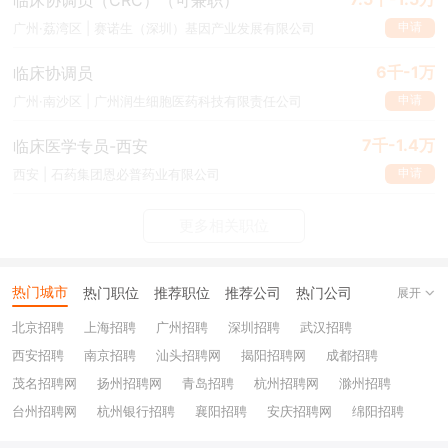
申请
广州·荔湾区 | 赛诺生（深圳）基因产业发展有限公司
6千-1万
临床协调员
申请
广州·南沙区 | 广州润生细胞医药科技有限责任公司
7千-1.4万
临床医学专员-西安
申请
西安 | 石药集团恩必普药业有限公司
更多相关职位
热门城市
热门职位
推荐职位
推荐公司
热门公司
展开
北京招聘
上海招聘
广州招聘
深圳招聘
武汉招聘
西安招聘
南京招聘
汕头招聘网
揭阳招聘网
成都招聘
茂名招聘网
扬州招聘网
青岛招聘
杭州招聘网
滁州招聘
台州招聘网
杭州银行招聘
襄阳招聘
安庆招聘网
绵阳招聘
十堰招聘
保定招聘
苏州银行招聘
唐山招聘
重庆银行招聘