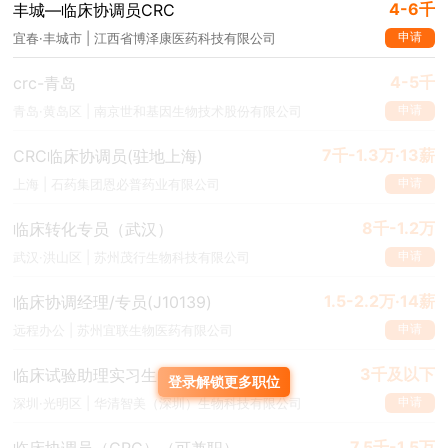
4-6千
丰城—临床协调员CRC
申请
宜春·丰城市 | 江西省博泽康医药科技有限公司
4-5千
crc-青岛
申请
青岛·黄岛区 | 南京世和基因生物技术股份有限公司
7千-1.3万·13薪
CRC临床协调员(驻地上海)
申请
上海 | 石药集团恩必普药业有限公司
8千-1.2万
临床转化专员（武汉）
申请
武汉·洪山区 | 苏州茂行生物科技有限公司
1.5-2.2万·14薪
临床协调经理/专员(J10139)
申请
远程办公 | 苏州宜联生物医药有限公司
3千及以下
临床试验助理实习生
登录解锁更多职位
申请
深圳·光明区 | 华清智美（深圳）生物科技有限公司
7.5千-1.5万
临床协调员（CRC）（可兼职）