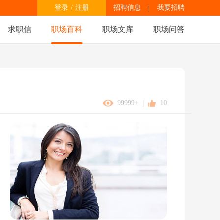
登录
/
注册
招聘信息
|
我要招聘
求职信
职场百科
职场文库
职场问答
99999+
|
10