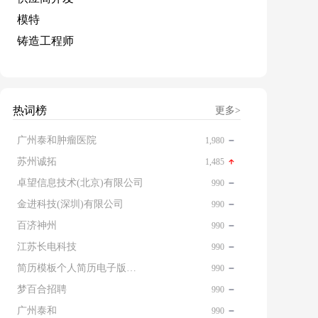
模特
铸造工程师
热词榜
更多>
广州泰和肿瘤医院
1,980
苏州诚拓
1,485
卓望信息技术(北京)有限公司
990
金进科技(深圳)有限公司
990
百济神州
990
江苏长电科技
990
简历模板个人简历电子版免费
990
梦百合招聘
990
广州泰和
990