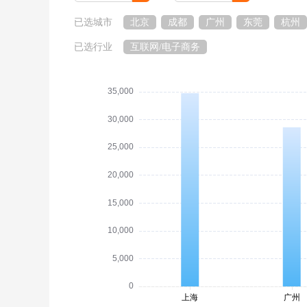
已选城市
北京
成都
广州
东莞
杭州
已选行业
互联网/电子商务