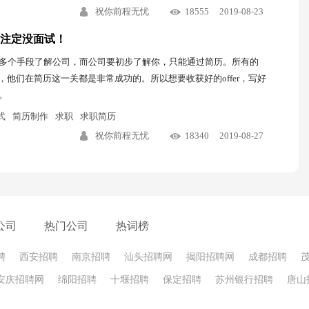
祝你前程无忧
18555
2019-08-23
注定没面试！
多个手段了解公司，而公司要初步了解你，只能通过简历。所有的
机们，他们在简历这一关都是非常成功的。所以想要收获好的offer，写好
。
式
简历制作
求职
求职简历
祝你前程无忧
18340
2019-08-27
公司
热门公司
热词榜
聘
西安招聘
南京招聘
汕头招聘网
揭阳招聘网
成都招聘
安庆招聘网
绵阳招聘
十堰招聘
保定招聘
苏州银行招聘
唐山