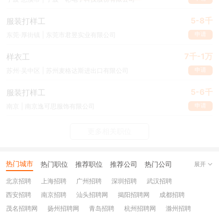
5-8千
服装打样工
申请
东莞·厚街镇 | 东莞市君昱实业有限公司
7千-1万
样衣工
申请
苏州·吴中区 | 苏州麦格达斯进出口有限公司
5-6千
服装打样工
申请
南京 | 南京逸可思服饰有限公司
更多相关职位
热门城市
热门职位
推荐职位
推荐公司
热门公司
展开
北京招聘
上海招聘
广州招聘
深圳招聘
武汉招聘
西安招聘
南京招聘
汕头招聘网
揭阳招聘网
成都招聘
茂名招聘网
扬州招聘网
青岛招聘
杭州招聘网
滁州招聘