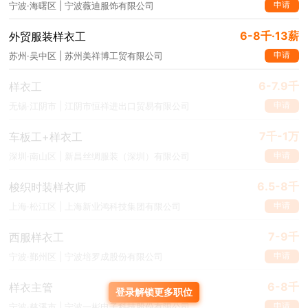
申请
宁波·海曙区 | 宁波薇迪服饰有限公司
6-8千·13薪
外贸服装样衣工
申请
苏州·吴中区 | 苏州美祥博工贸有限公司
6-7.9千
样衣工
申请
无锡·江阴市 | 江阴市恒祥进出口贸易有限公司
7千-1万
车板工+样衣工
申请
深圳·南山区 | 新昌丝绸服装（深圳）有限公司
6.5-8千
梭织时装样衣师
申请
上海·松江区 | 上海新业鸿科技集团有限公司
7-9千
西服样衣工
申请
宁波·鄞州区 | 宁波培罗成股份有限公司
6-8千
样衣主管
登录解锁更多职位
申请
宁波·慈溪市 | 宁波一彬电子科技股份有限公司