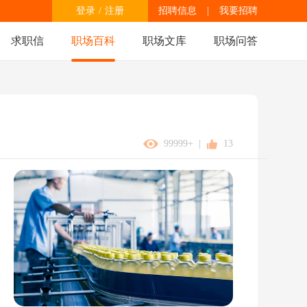
登录
/
注册
招聘信息
|
我要招聘
求职信
职场百科
职场文库
职场问答
99999+
|
13