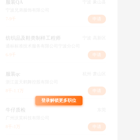
服装QA
宁波·象山县
宁波兄弟服饰有限公司
7-9千
申请
纺织品及鞋类制样工程师
宁波·高新区
通标标准技术服务有限公司宁波分公司
6-9千
申请
服装qc
杭州·萧山区
浙江蓝天鹤舞控股有限公司
8千-1.1万
申请
登录解锁更多职位
牛仔质检
东莞
广州沃芙科技有限公司
8千-1万
申请