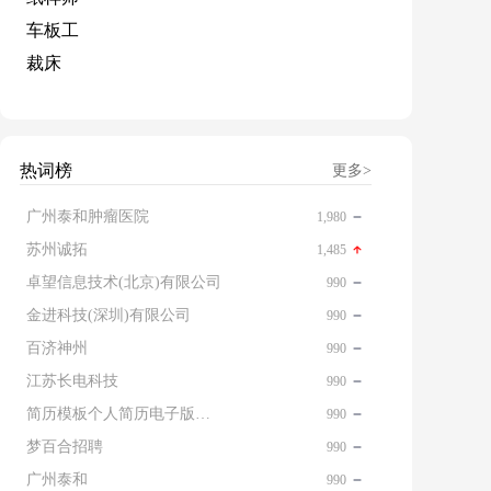
车板工
裁床
热词榜
更多>
广州泰和肿瘤医院
1,980
苏州诚拓
1,485
卓望信息技术(北京)有限公司
990
金进科技(深圳)有限公司
990
百济神州
990
江苏长电科技
990
简历模板个人简历电子版免费
990
梦百合招聘
990
广州泰和
990