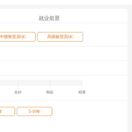
就业前景
中级验货员QC
高级验货员QC
良好
熟练
精通
年
5-10年