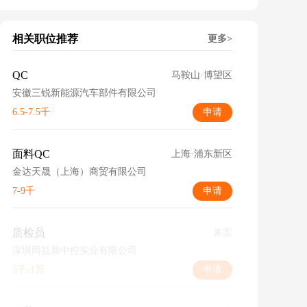
相关职位推荐
更多>
QC
马鞍山·博望区
安徽三锐新能源汽车部件有限公司
6.5-7.5千
申请
面料QC
上海·浦东新区
金达天晟（上海）商贸有限公司
7-9千
申请
质检员
来宾
深圳同益新中控实业有限公司
5千-1万
申请