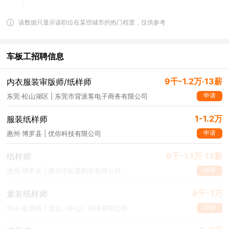
该数据只显示该职位在某些城市的热门程度，仅供参考
车板工招聘信息
9千-1.2万·13薪
内衣服装审版师/纸样师
申请
东莞·松山湖区 | 东莞市背派客电子商务有限公司
1-1.2万
服装纸样师
申请
惠州·博罗县 | 优你科技有限公司
9千-1.1万·13薪
纸样师
申请
惠州·博罗县 | 惠州市拓晨制衣有限公司
8千-1万
童装纸样师
申请
中山·板芙镇 | 连达（中山）科技有限公司