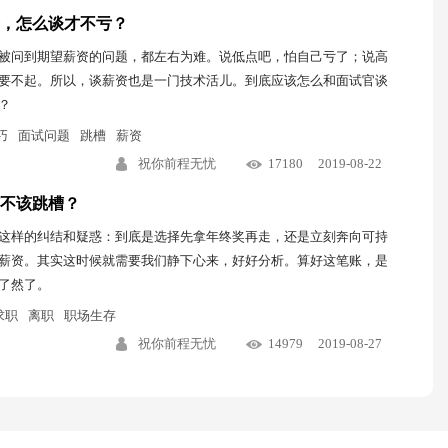
，怎么谈才不亏？
被问到期望薪资的问题，都左右为难。说低点吧，怕自己亏了；说高
要不起。所以，谈薪资也是一门技术活儿。到底应该怎么和面试官谈
？
巧
面试问题
跳槽
薪资
祝你前程无忧
17180
2019-08-22
不该跳槽？
这样的纠结和疑惑：到底是选择先拿年终奖再走，还是立刻奔向可持
薪资。其实这时候就需要我们静下心来，好好分析。算好这笔账，是
了然了。
求职
离职
职场生存
祝你前程无忧
14979
2019-08-27