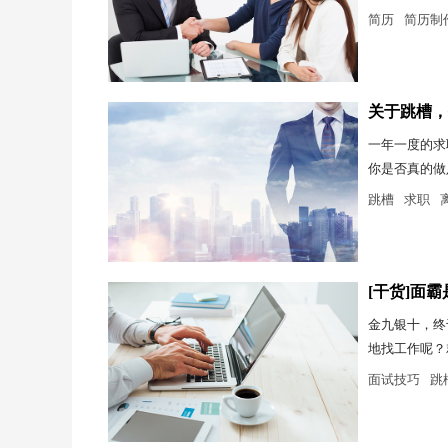
简历
简历制
关于跳槽，
一年一度的求
你是否真的做
跳槽
求职
[干货]面
金九银十，终
地找工作呢？
面试技巧
跳