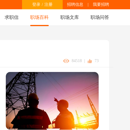
登录
/
注册
招聘信息
|
我要招聘
求职信
职场百科
职场文库
职场问答
84518
|
73