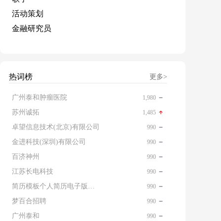
活动策划
金融研究员
热词榜
更多>
广州泰和肿瘤医院
1,980
苏州诚拓
1,485
卓望信息技术(北京)有限公司
990
金进科技(深圳)有限公司
990
百济神州
990
江苏长电科技
990
简历模板个人简历电子版免费
990
梦百合招聘
990
广州泰和
990