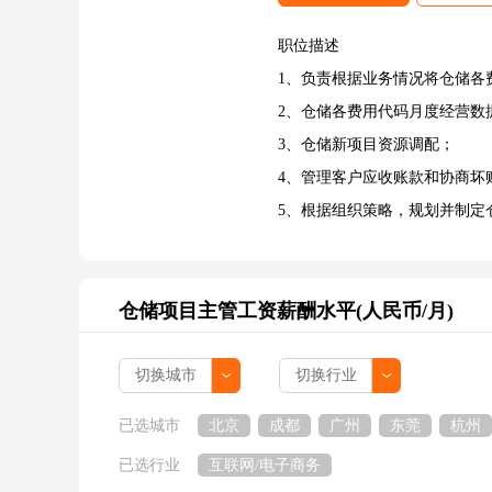
职位描述
1、负责根据业务情况将仓储各
2、仓储各费用代码月度经营数
3、仓储新项目资源调配；
4、管理客户应收账款和协商坏
5、根据组织策略，规划并制定
仓储项目主管工资薪酬水平(人民币/月)
已选城市
北京
成都
广州
东莞
杭州
已选行业
互联网/电子商务