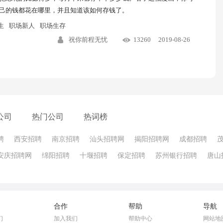
己的钱都花在哪里，并且知道该如何存钱了。
生
职场新人
职场生存
祝你前程无忧
13260
2019-08-26
公司
热门公司
热词榜
聘
西安招聘
南京招聘
汕头招聘网
揭阳招聘网
成都招聘
安庆招聘网
绵阳招聘
十堰招聘
保定招聘
苏州银行招聘
唐山
合作
帮助
导航
们
加入我们
帮助中心
网站地