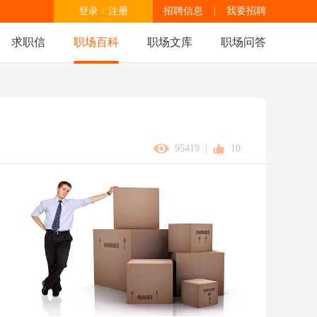
登录
/
注册
招聘信息
|
我要招聘
求职信
职场百科
职场文库
职场问答
95419
|
10