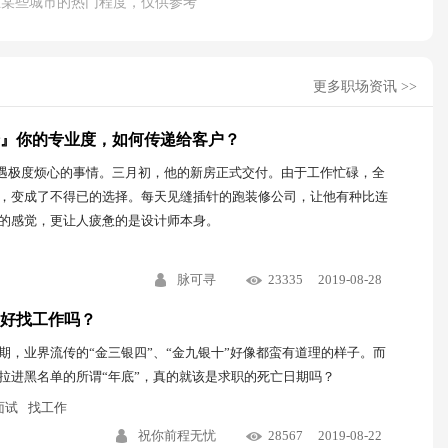
在某些城市的热门程度，仅供参考
更多职场资讯 >>
』你的专业度，如何传递给客户？
近遭遇极度烦心的事情。三月初，他的新房正式交付。由于工作忙碌，全
，变成了不得已的选择。每天见缝插针的跑装修公司，让他有种比连
的感觉，更让人疲惫的是设计师本身。
脉可寻
23335
2019-08-28
好找工作吗？
期，业界流传的“金三银四”、“金九银十”好像都蛮有道理的样子。而
拉进黑名单的所谓“年底”，真的就该是求职的死亡日期吗？
面试
找工作
祝你前程无忧
28567
2019-08-22