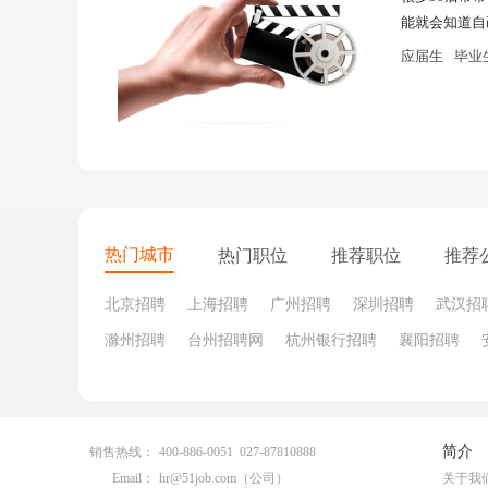
能就会知道自
应届生
毕业
热门城市
热门职位
推荐职位
推荐
北京招聘
上海招聘
广州招聘
深圳招聘
武汉招
滁州招聘
台州招聘网
杭州银行招聘
襄阳招聘
简介
销售热线：
400-886-0051 027-87810888
Email：
hr@51job.com
（公司）
关于我