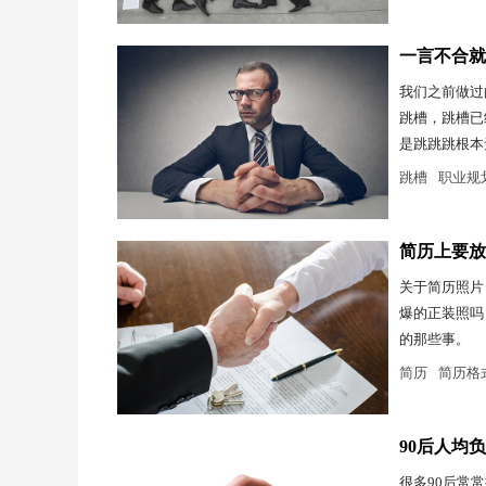
一言不合就
我们之前做过
跳槽，跳槽已
是跳跳跳根本
跳槽
职业规
简历上要放
关于简历照片
爆的正装照吗
的那些事。
简历
简历格
90后人均
很多90后常