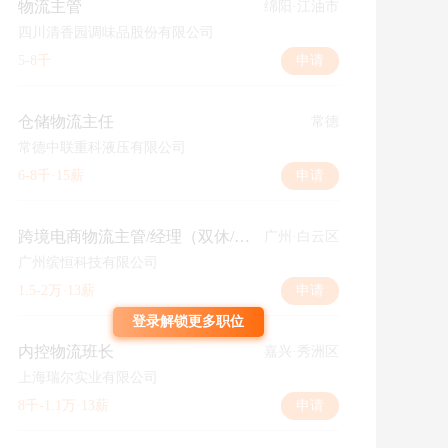
物流主管
绵阳·江油市
四川清香园调味品股份有限公司
5-8千
申请
仓储物流主任
常德
常德中联重科液压有限公司
6-8千·15薪
申请
跨境电商物流主管/经理（双休/福利好）
广州·白云区
广州缤恒科技有限公司
1.5-2万·13薪
申请
登录解锁更多职位
内控物流班长
嘉兴·秀洲区
上海瑞尔实业有限公司
8千-1.1万·13薪
申请