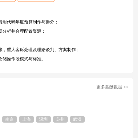
费用代码年度预算制作与拆分；
据分析并合理配置资源；
账，重大客诉处理及理赔谈判、方案制作；
仓储操作段模式与标准。
更多薪酬数据 >>
南京
上海
深圳
苏州
武汉