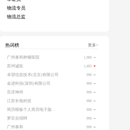
物流专员
物流总监
热词榜
更多>
广州泰和肿瘤医院
1,980
苏州诚拓
1,485
卓望信息技术(北京)有限公司
990
金进科技(深圳)有限公司
990
百济神州
990
江苏长电科技
990
简历模板个人简历电子版免费
990
梦百合招聘
990
广州泰和
990