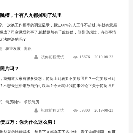
跳槽，十有八九都掉到了坑里
的一次换工作频率的调查显示，超过60%的人工作不超过3年就有意愿
经成了司空见惯的事了.跳槽纵然有千般好处，但是你想过，有些事情
无法解决的吗？
划
职业发展
离职
祝你前程无忧
15676
2019-08-23
照片吗？
，我知道大家有很多疑惑：简历上到底要不要放照片？一定要放丑到
？不想去照相馆放自拍可以吗？今天就让我们来讨论下关于简历照片
式
简历制作
求职简历
祝你前程无忧
59303
2019-08-23
负债12万：你为什么这么穷！
常抱怨花的比赚得多，每月下来都存不下多少钱。看了这幅漫画，你可