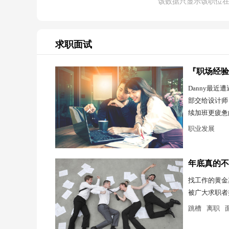
该数据只显示该职位
求职面试
『职场经验
Danny最
部交给设计师
续加班更疲惫
职业发展
年底真的不
找工作的黄金
被广大求职者
跳槽
离职