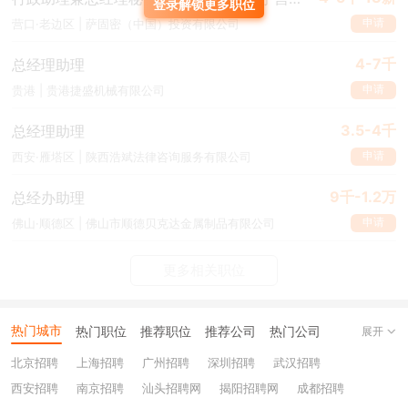
登录解锁更多职位
申请
营口·老边区 | 萨固密（中国）投资有限公司
4-7千
总经理助理
申请
贵港 | 贵港捷盛机械有限公司
3.5-4千
总经理助理
申请
西安·雁塔区 | 陕西浩斌法律咨询服务有限公司
9千-1.2万
总经办助理
申请
佛山·顺德区 | 佛山市顺德贝克达金属制品有限公司
更多相关职位
热门城市
热门职位
推荐职位
推荐公司
热门公司
展开
北京招聘
上海招聘
广州招聘
深圳招聘
武汉招聘
西安招聘
南京招聘
汕头招聘网
揭阳招聘网
成都招聘