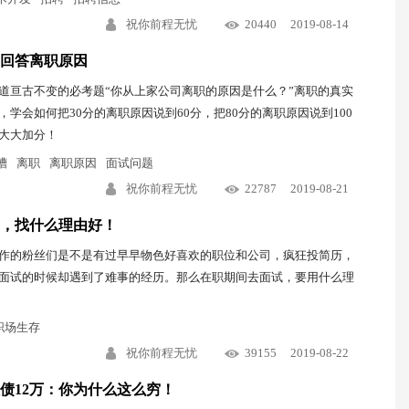
祝你前程无忧
20440
2019-08-14
回答离职原因
道亘古不变的必考题“你从上家公司离职的原因是什么？”离职的真实
，学会如何把30分的离职原因说到60分，把80分的离职原因说到100
大大加分！
槽
离职
离职原因
面试问题
祝你前程无忧
22787
2019-08-21
，找什么理由好！
作的粉丝们是不是有过早早物色好喜欢的职位和公司，疯狂投简历，
面试的时候却遇到了难事的经历。那么在职期间去面试，要用什么理
职场生存
祝你前程无忧
39155
2019-08-22
负债12万：你为什么这么穷！