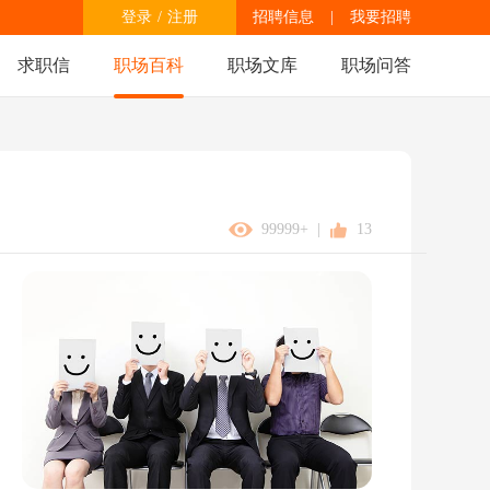
登录
/
注册
招聘信息
|
我要招聘
求职信
职场百科
职场文库
职场问答
99999+
|
13