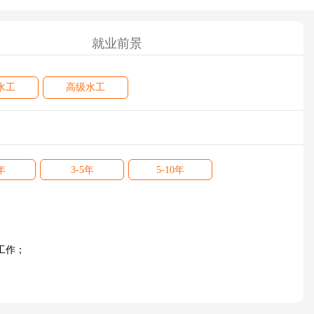
就业前景
水工
高级水工
年
3-5年
5-10年
工作；