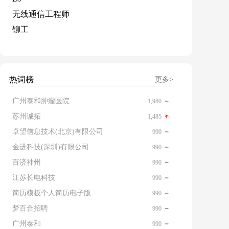
无线通信工程师
铆工
热词榜
更多>
广州泰和肿瘤医院
1,980
苏州诚拓
1,485
卓望信息技术(北京)有限公司
990
金进科技(深圳)有限公司
990
百济神州
990
江苏长电科技
990
简历模板个人简历电子版免费
990
梦百合招聘
990
广州泰和
990