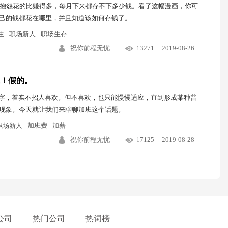
常抱怨花的比赚得多，每月下来都存不下多少钱。看了这幅漫画，你可
己的钱都花在哪里，并且知道该如何存钱了。
生
职场新人
职场生存
祝你前程无忧
13271
2019-08-26
！假的。
个字，着实不招人喜欢。但不喜欢，也只能慢慢适应，直到形成某种普
现象。今天就让我们来聊聊加班这个话题。
职场新人
加班费
加薪
祝你前程无忧
17125
2019-08-28
公司
热门公司
热词榜