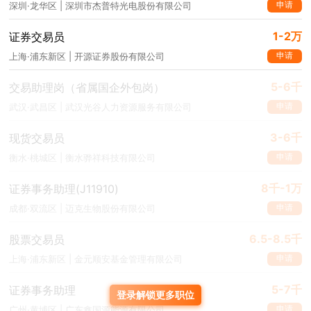
申请
深圳·龙华区 | 深圳市杰普特光电股份有限公司
1-2万
证券交易员
申请
上海·浦东新区 | 开源证券股份有限公司
5-6千
交易助理岗（省属国企外包岗）
申请
武汉·武昌区 | 武汉光谷人力资源服务有限公司
3-6千
现货交易员
申请
衡水·桃城区 | 衡水骅祥科技有限公司
8千-1万
证券事务助理(J11910)
申请
成都·双流区 | 迈克生物股份有限公司
6.5-8.5千
股票交易员
申请
上海·浦东新区 | 金元顺安基金管理有限公司
5-7千
证券事务助理
登录解锁更多职位
申请
广州·黄埔区 | 广东鑫国源能源有限公司