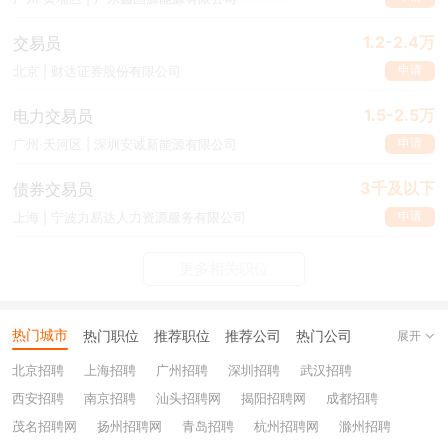
1.2-2.4万
交易员
申请
北京 | 财达证券股份有限公司
1.5-2.5万
电力交易员
申请
广州·天河区 | 深圳安诚新能源有限公司
3千及以下
债券交易员
申请
上海 | 宁波力易达人力资源服务有限公司
更多相关职位
热门城市
热门职位
推荐职位
推荐公司
热门公司
展开
北京招聘
上海招聘
广州招聘
深圳招聘
武汉招聘
西安招聘
南京招聘
汕头招聘网
揭阳招聘网
成都招聘
茂名招聘网
扬州招聘网
青岛招聘
杭州招聘网
滁州招聘