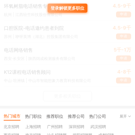
4.5-9千
环氧树脂电话销售专员
登录解锁更多职位
申请
杭州 | 江西轻竺科技股份有限公司
4.5-9千
口腔医院-电话邀约患者到院
申请
苏州 | 咿呀英博（湖北）控股集团有限公司
5千-1万
电话网络销售
申请
西安·长安区 | 陕西阔成检测服务有限公司
4-8千
K12课程电话销售顾问
申请
中山·坦洲镇 | 中山市智能想象力教育科技有限公司
更多相关职位
热门城市
热门职位
推荐职位
推荐公司
热门公司
展开
北京招聘
上海招聘
广州招聘
深圳招聘
武汉招聘