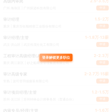
2.5-3.5万
高级内审岗
申请
广州·海珠区 | 广州探迹科技有限公司
1.5-2万
审计经理
申请
重庆 | 重庆百钰顺精密工业股份有限公司
1-1.8万·13薪
审计经理/主管
申请
武汉·洪山区 | 武汉传茂社化工有限公司
2-2.3万
工程审计高级经理(J11077)
登录解锁更多职位
申请
重庆·两江新区 | 砂之船商业管理集团有限公司
2-2.7万·15薪
审计高级专家
申请
常熟 | 波司登羽绒服装有限公司
1.2-1.5万
审计项目经理/主管
申请
苏州·吴江区 | 苏州钟林会计师事务所（普通合伙）
1-1.6万
内审专员/经理/主管