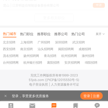
申请
昆山 | 江苏明益信智能设备股份有限公司
更多相关职位
热门城市
热门职位
推荐职位
推荐公司
热门公司
展开
北京招聘
上海招聘
广州招聘
深圳招聘
武汉招聘
西安招聘
南京招聘
汕头招聘网
揭阳招聘网
成都招聘
茂名招聘网
扬州招聘网
青岛招聘
杭州招聘网
滁州招聘
台州招聘网
杭州银行招聘
襄阳招聘
安庆招聘网
绵阳招聘
十堰招聘
保定招聘
苏州银行招聘
唐山招聘
重庆银行招聘
无忧工作网版权所有©1999-2023
乐山招聘
上饶招聘网
51job.com (沪ICP备12015550号-5)
电子营业执照 | 人力资源服务许可证
登录，享受更多优质服务
登录
|
注册