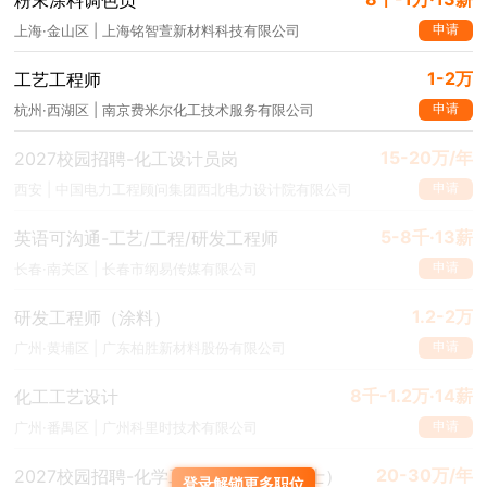
申请
上海·金山区 | 上海铭智萱新材料科技有限公司
1-2万
工艺工程师
申请
杭州·西湖区 | 南京费米尔化工技术服务有限公司
15-20万/年
2027校园招聘-化工设计员岗
申请
西安 | 中国电力工程顾问集团西北电力设计院有限公司
5-8千·13薪
英语可沟通-工艺/工程/研发工程师
申请
长春·南关区 | 长春市纲易传媒有限公司
1.2-2万
研发工程师（涂料）
申请
广州·黄埔区 | 广东柏胜新材料股份有限公司
8千-1.2万·14薪
化工工艺设计
申请
广州·番禺区 | 广州科里时技术有限公司
20-30万/年
2027校园招聘-化学工程设计师岗（博士）
登录解锁更多职位