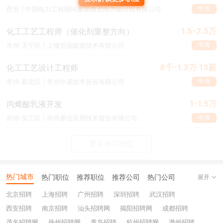
申请
西安 | 中国电力工程顾问集团西北电力设计院有限公司
1.5-2.5万
化工工艺工程师（催化剂重整方向）
申请
常州·天宁区 | 上海翌晶能源技术有限公司
8千-1.3万·13薪
化工工艺设计工程师
申请
常州·新北区 | 常州中源技术股份有限公司
1-1.5万
丙烯酸乳液开发
申请
苏州·吴江区 | 苏州赛伍应用技术股份有限公司
更多相关职位
热门城市
热门职位
推荐职位
推荐公司
热门公司
展开
北京招聘
上海招聘
广州招聘
深圳招聘
武汉招聘
西安招聘
南京招聘
汕头招聘网
揭阳招聘网
成都招聘
茂名招聘网
扬州招聘网
青岛招聘
杭州招聘网
滁州招聘