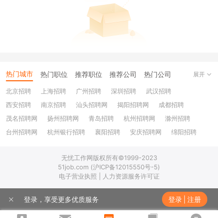
热门城市
热门职位
推荐职位
推荐公司
热门公司
展开
北京招聘
上海招聘
广州招聘
深圳招聘
武汉招聘
西安招聘
南京招聘
汕头招聘网
揭阳招聘网
成都招聘
茂名招聘网
扬州招聘网
青岛招聘
杭州招聘网
滁州招聘
台州招聘网
杭州银行招聘
襄阳招聘
安庆招聘网
绵阳招聘
十堰招聘
保定招聘
苏州银行招聘
唐山招聘
重庆银行招聘
无忧工作网版权所有©1999-2023
乐山招聘
上饶招聘网
51job.com (沪ICP备12015550号-5)
电子营业执照 | 人力资源服务许可证
登录，享受更多优质服务
登录
|
注册