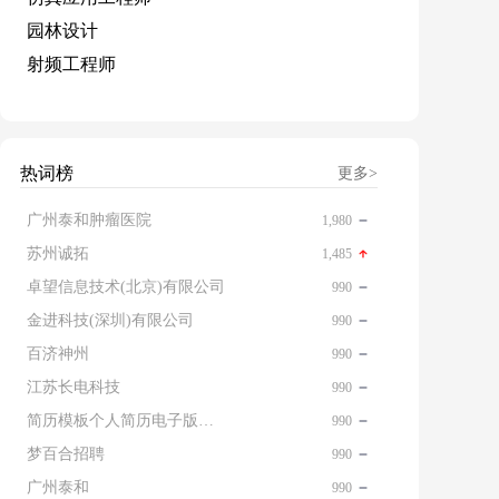
园林设计
射频工程师
热词榜
更多>
广州泰和肿瘤医院
1,980
苏州诚拓
1,485
卓望信息技术(北京)有限公司
990
金进科技(深圳)有限公司
990
百济神州
990
江苏长电科技
990
简历模板个人简历电子版免费
990
梦百合招聘
990
广州泰和
990