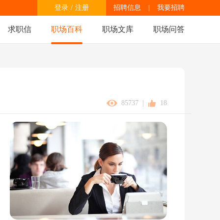
登录
/
注册
招聘信息
|
我要招聘
求职信
职场百科
职场文库
职场问答
85737
|
18