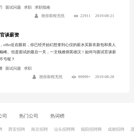
巧
面试问题
求职
求职指南
祝你前程无忧
22911
2019-08-21
官谈薪资
，offer近在眼前，你已经开始幻想拿到心仪的薪水买新衣新包和美人
巅峰。但是面试的最后一关，一文钱难倒英雄汉！如何与面试官谈薪
不亏呢？
槽
面试问题
求职
祝你前程无忧
99999+
2019-08-28
公司
热门公司
热词榜
聘
西安招聘
南京招聘
汕头招聘网
揭阳招聘网
成都招聘