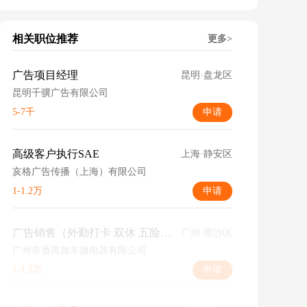
相关职位推荐
更多>
广告项目经理
昆明·盘龙区
昆明千骥广告有限公司
5-7千
申请
高级客户执行SAE
上海·静安区
亥格广告传播（上海）有限公司
1-1.2万
申请
广告销售（外勤打卡 双休 五险一金）
广州·南沙区
广州市番禺致丰微电器有限公司
1-1.5万
申请