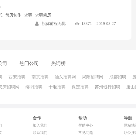
。
式
简历制作
求职
求职简历
祝你前程无忧
18371
2019-08-27
公司
热门公司
热词榜
聘
西安招聘
南京招聘
汕头招聘网
揭阳招聘网
成都招聘
安庆招聘网
绵阳招聘
十堰招聘
保定招聘
苏州银行招聘
唐山
合作
帮助
导航
们
加入我们
帮助中心
网站地
议
联系我们
常见问题
职位搜