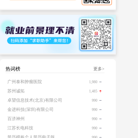
热词榜
更多>
广州泰和肿瘤医院
1,980
苏州诚拓
1,485
卓望信息技术(北京)有限公司
990
金进科技(深圳)有限公司
990
百济神州
990
江苏长电科技
990
简历模板个人简历电子版免费
990