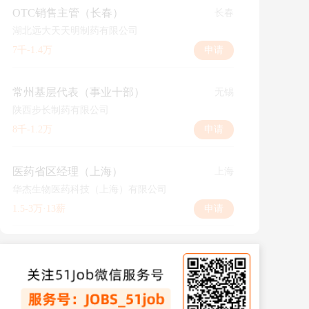
OTC销售主管（长春）
长春
湖北远大天天明制药有限公司
7千-1.4万
申请
常州基层代表（事业十部）
无锡
陕西步长制药有限公司
8千-1.2万
申请
医药省区经理（上海）
上海
华杰生物医药科技（上海）有限公司
1.5-3万·13薪
申请