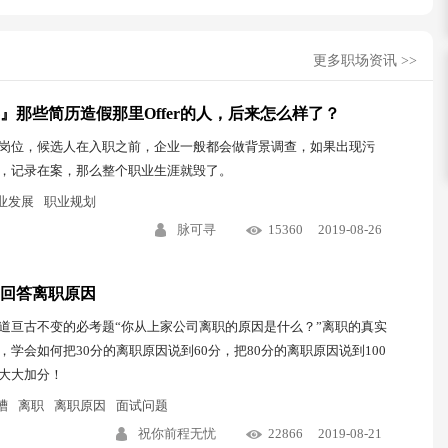
更多职场资讯 >>
』那些简历造假那里Offer的人，后来怎么样了？
岗位，候选人在入职之前，企业一般都会做背景调查，如果出现污
，记录在案，那么整个职业生涯就毁了。
业发展
职业规划
脉可寻
15360
2019-08-26
回答离职原因
道亘古不变的必考题“你从上家公司离职的原因是什么？”离职的真实
，学会如何把30分的离职原因说到60分，把80分的离职原因说到100
大大加分！
槽
离职
离职原因
面试问题
祝你前程无忧
22866
2019-08-21