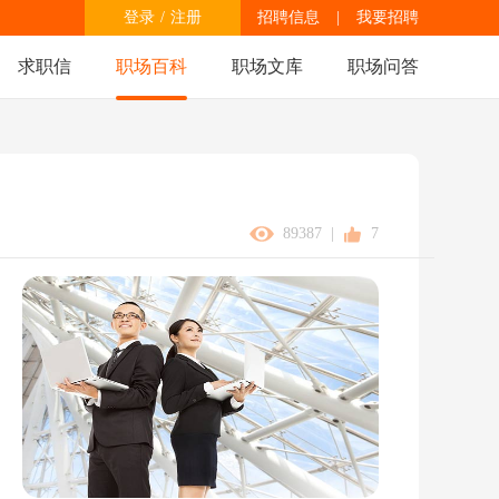
登录
/
注册
招聘信息
|
我要招聘
求职信
职场百科
职场文库
职场问答
89387
|
7