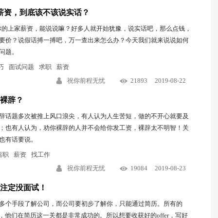
薪资，到底该不该说实话？
你的上家薪资，能说说嘛？好多人就开始犹豫，说实话吧，那么点钱，
要价？说假话搏一搏吧，万一查出来怎么办？今天我们就来说说如何
问题。
巧
面试问题
求职
薪资
祝你前程无忧
21893
2019-08-22
裸辞？
辞话题多次被推上风口浪尖，有人认为人生苦短，做的不开心就要及
；也有人认为，劝你裸辞的人并不会给你发工资，裸辞太不明智！关
也有话要说。
离职
薪资
找工作
祝你前程无忧
19084
2019-08-23
注定没面试！
多个手段了解公司，而公司要初步了解你，只能通过简历。所有的
机们，他们在简历这一关都是非常成功的。所以想要收获好的offer，写好