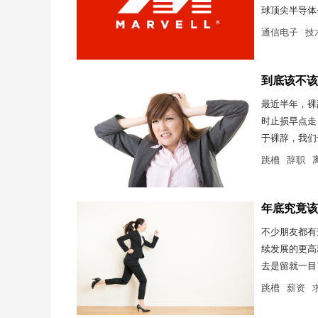
球顶尖半导体
通信电子
技
到底该不该
最近半年，裸
时止损早点走
于裸辞，我们
跳槽
辞职
年底究竟该
不少朋友都有
续发展的更高
去是留就一目
跳槽
薪资