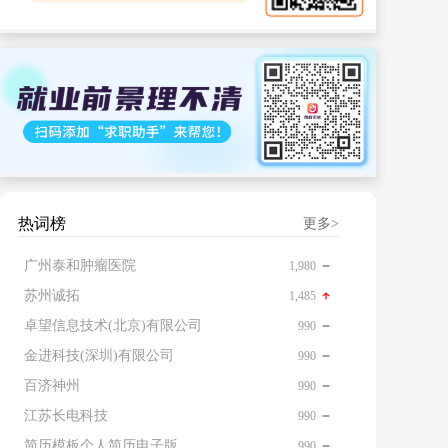
热词榜
更多>
广州泰和肿瘤医院
1,980
苏州诚拓
1,485
卓望信息技术(北京)有限公司
990
金进科技(深圳)有限公司
990
百济神州
990
江苏长电科技
990
简历模板个人简历电子版免费
990