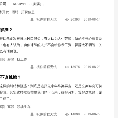
公司——MARVELL（美满）。
术开发
招聘
招聘信息
祝你前程无忧
20393
2019-08-14
裸辞？
辞话题多次被推上风口浪尖，有人认为人生苦短，做的不开心就要及
；也有人认为，劝你裸辞的人并不会给你发工资，裸辞太不明智！关
也有话要说。
离职
薪资
找工作
祝你前程无忧
18976
2019-08-23
不该跳槽？
这样的纠结和疑惑：到底是选择先拿年终奖再走，还是立刻奔向可持
薪资。其实这时候就需要我们静下心来，好好分析。算好这笔账，是
了然了。
求职
离职
职场生存
祝你前程无忧
14898
2019-08-27