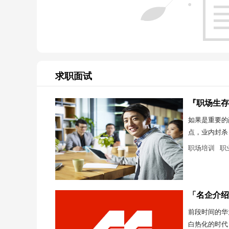
求职面试
『职场生存
如果是重要的
点，业内封杀
职场培训
职
「名企介绍
前段时间的华
白热化的时代