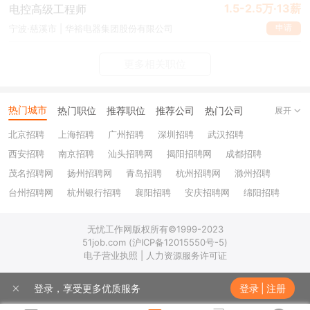
1.5-2.5万·13薪
电控高级工程师
申请
宁波·慈溪市 | 华裕电器集团股份有限公司
更多相关职位
热门城市
热门职位
推荐职位
推荐公司
热门公司
展开
北京招聘
上海招聘
广州招聘
深圳招聘
武汉招聘
西安招聘
南京招聘
汕头招聘网
揭阳招聘网
成都招聘
茂名招聘网
扬州招聘网
青岛招聘
杭州招聘网
滁州招聘
台州招聘网
杭州银行招聘
襄阳招聘
安庆招聘网
绵阳招聘
十堰招聘
保定招聘
苏州银行招聘
唐山招聘
重庆银行招聘
无忧工作网版权所有©1999-2023
乐山招聘
上饶招聘网
51job.com (沪ICP备12015550号-5)
电子营业执照 | 人力资源服务许可证
登录，享受更多优质服务
登录
|
注册