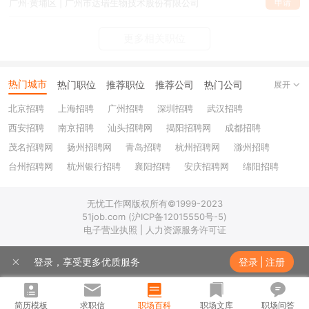
申请
广州·黄埔区 | 广州市达瑞生物技术股份有限公司
更多相关职位
热门城市
热门职位
推荐职位
推荐公司
热门公司
展开
北京招聘
上海招聘
广州招聘
深圳招聘
武汉招聘
西安招聘
南京招聘
汕头招聘网
揭阳招聘网
成都招聘
茂名招聘网
扬州招聘网
青岛招聘
杭州招聘网
滁州招聘
台州招聘网
杭州银行招聘
襄阳招聘
安庆招聘网
绵阳招聘
十堰招聘
保定招聘
苏州银行招聘
唐山招聘
重庆银行招聘
无忧工作网版权所有©1999-2023
乐山招聘
上饶招聘网
51job.com (沪ICP备12015550号-5)
电子营业执照 | 人力资源服务许可证
登录，享受更多优质服务
登录
|
注册
简历模板
求职信
职场百科
职场文库
职场问答