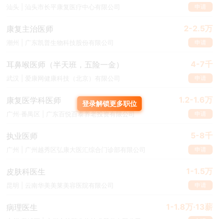
申请
汕头 | 汕头市长平康复医疗中心有限公司
2-2.5万
康复主治医师
申请
潮州 | 广东凯普生物科技股份有限公司
4-7千
耳鼻喉医师（半天班，五险一金）
申请
武汉 | 爱康网健康科技（北京）有限公司
1.2-1.6万
康复医学科医师
登录解锁更多职位
申请
广州·番禺区 | 广东百悦百泰养老投资有限公司
5-8千
执业医师
申请
广州 | 广州越秀区弘康大医汇综合门诊部有限公司
1-1.5万
皮肤科医生
申请
昆明 | 云南华美美莱美容医院有限公司
1-1.8万·13薪
病理医生