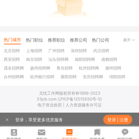
热门城市
热门职位
推荐职位
推荐公司
热门公司
展开
北京招聘
上海招聘
广州招聘
深圳招聘
武汉招聘
西安招聘
南京招聘
汕头招聘网
揭阳招聘网
成都招聘
茂名招聘网
扬州招聘网
青岛招聘
杭州招聘网
滁州招聘
台州招聘网
杭州银行招聘
襄阳招聘
安庆招聘网
绵阳招聘
十堰招聘
保定招聘
苏州银行招聘
唐山招聘
重庆银行招聘
无忧工作网版权所有©1999-2023
乐山招聘
上饶招聘网
51job.com (沪ICP备12015550号-5)
电子营业执照 | 人力资源服务许可证
登录，享受更多优质服务
登录
|
注册