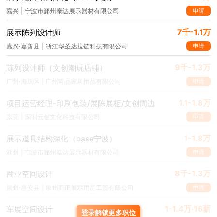
申请
嘉兴 | 宁波市鄞州泰达展示器材有限公司
7千-1.1万
展示陈列设计师
申请
嘉兴·嘉善县 | 浙江华圣达拉链科技有限公司
9千-1.3万
陈列设计师（文创潮玩店铺）
申请
广州·海珠区 | 广州哲品家居用品有限公司
1.1-1.8万
项目运营经理-印刷包装/展陈展柜/文创周边
申请
东莞 | 深圳云创文化科技有限公司
1-1.8万
展示道具结构深化（base宁波）
申请
湖州 | 宁波市鄞州泰达展示器材有限公司
8千-1.3万
商业空间设计
申请
泉州·惠安县 | 泉州商正展示用品工贸有限公司
1-1.4万·16薪
车展空间设计
登录解锁更多职位