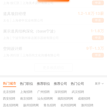
申请
上海·徐汇区 | 上海美术设计有限公司
1.2-1.8万·13薪
道具项目经理
申请
太仓 | 上海睿申实业有限公司
1-1.8万
展示道具结构深化（base宁波）
申请
上海 | 宁波市鄞州泰达展示器材有限公司
9千-1.3万
空间设计师
申请
上海·闵行区 | 上海芬尚文化传播有限公司
更多相关职位
热门城市
热门职位
推荐职位
推荐公司
热门公司
展开
北京招聘
上海招聘
广州招聘
深圳招聘
武汉招聘
西安招聘
南京招聘
汕头招聘网
揭阳招聘网
成都招聘
茂名招聘网
扬州招聘网
青岛招聘
杭州招聘网
滁州招聘