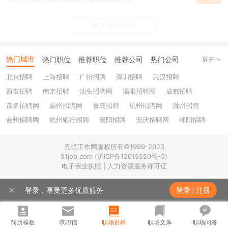
更多相关职位
热门城市
热门职位
推荐职位
推荐公司
热门公司
展开
北京招聘
上海招聘
广州招聘
深圳招聘
武汉招聘
西安招聘
南京招聘
汕头招聘网
揭阳招聘网
成都招聘
茂名招聘网
扬州招聘网
青岛招聘
杭州招聘网
滁州招聘
台州招聘网
杭州银行招聘
襄阳招聘
安庆招聘网
绵阳招聘
十堰招聘
保定招聘
苏州银行招聘
唐山招聘
重庆银行招聘
无忧工作网版权所有©1999-2023
乐山招聘
上饶招聘网
51job.com (沪ICP备12015550号-5)
电子营业执照 | 人力资源服务许可证
登录，享受更多优质服务
登录
|
注册
简历模板
求职信
职场百科
职场文库
职场问答