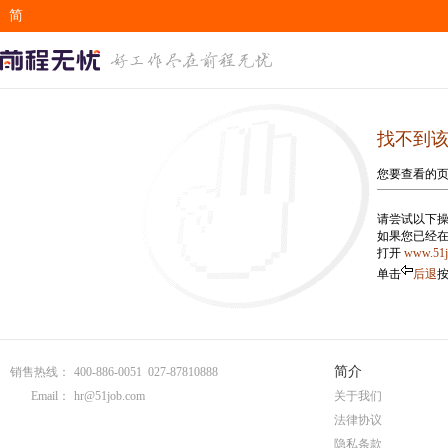
简
EN
找不到
您要查看的
请尝试以下操
如果您已经
打开
www.51
单击
后退
简介
销售热线：
400-886-0051 027-87810888
Email：
hr@51job.com
关于我们
法律协议
隐私条款