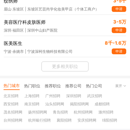
3-5千
纹绣师
申请
眉山·东坡区 | 东坡区艺芸尚学化妆美甲店（个体工商户）
3-5万
美容医疗科皮肤医师
申请
深圳·福田区 | 深圳中山妇产医院
8千-1.6万
医美医生
申请
宁波·余姚市 | 宁波深柯生物科技有限公司
更多相关职位
热门城市
热门职位
推荐职位
推荐公司
热门公司
展开
北京招聘
上海招聘
广州招聘
深圳招聘
武汉招聘
西安招聘
南京招聘
汕头招聘网
揭阳招聘网
成都招聘
茂名招聘网
扬州招聘网
青岛招聘
杭州招聘网
滁州招聘
台州招聘网
杭州银行招聘
襄阳招聘
安庆招聘网
绵阳招聘
十堰招聘
保定招聘
苏州银行招聘
唐山招聘
重庆银行招聘