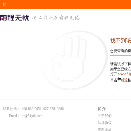
简
EN
找不到
您要查看的
请尝试以下操
如果您已经
打开
www.51
单击
后退
简介
销售热线：
400-886-0051 027-87810888
Email：
hr@51job.com
关于我们
法律协议
隐私条款