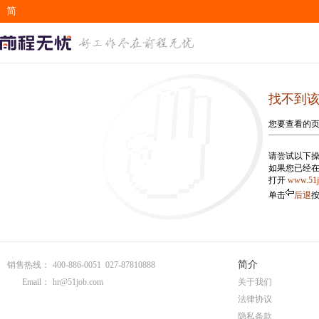
简
EN
找不到
您要查看的
请尝试以下操
如果您已经
打开
www.51
单击
后退
简介
销售热线：
400-886-0051 027-87810888
Email：
hr@51job.com
关于我们
法律协议
隐私条款