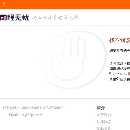
简
EN
找不到
您要查看的
请尝试以下操
如果您已经
打开
www.51
单击
后退
简介
销售热线：
400-886-0051 027-87810888
Email：
hr@51job.com
关于我们
法律协议
隐私条款