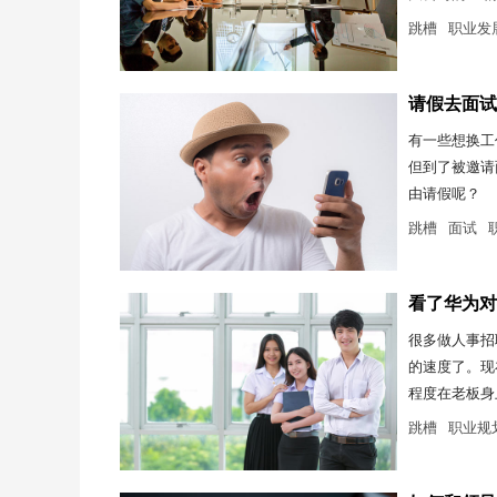
跳槽
职业发
请假去面试
有一些想换工
但到了被邀请
由请假呢？
跳槽
面试
看了华为对
很多做人事招
的速度了。现
程度在老板身
跳槽
职业规