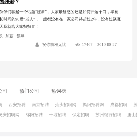
提涨薪？
伙伴们聊起一个话题“涨薪”，大家最疑惑的还是如何开这个口，毕竟
长时间的90后“老人”，一般都没有在一家公司待超过2年，没有过谈涨
天我就给大家扫扫盲！
职
加薪
领导
祝你前程无忧
17467
2019-08-27
公司
热门公司
热词榜
聘
西安招聘
南京招聘
汕头招聘网
揭阳招聘网
成都招聘
安庆招聘网
绵阳招聘
十堰招聘
保定招聘
苏州银行招聘
唐山