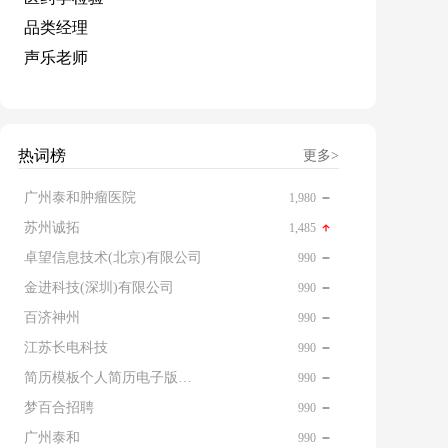
品类经理
声乐老师
热词榜
更多>
广州泰和肿瘤医院
1,980
苏州诚拓
1,485
卓望信息技术(北京)有限公司
990
金进科技(深圳)有限公司
990
百济神州
990
江苏长电科技
990
简历模板个人简历电子版免费
990
梦百合招聘
990
广州泰和
990