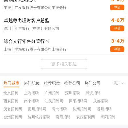
申请
宁波 | 广发银行股份有限公司宁波分行
4-6万
卓越尊尚理财客户总监
申请
深圳 | 汇丰银行（中国）有限公司
3-4万
综合支行零售分管行长
申请
上海 | 渤海银行股份有限公司上海分行
更多相关职位
热门城市
热门职位
推荐职位
推荐公司
热门公司
展开
北京招聘
上海招聘
广州招聘
深圳招聘
武汉招聘
西安招聘
南京招聘
汕头招聘网
揭阳招聘网
成都招聘
茂名招聘网
扬州招聘网
青岛招聘
杭州招聘网
滁州招聘
台州招聘网
杭州银行招聘
襄阳招聘
安庆招聘网
绵阳招聘
十堰招聘
保定招聘
苏州银行招聘
唐山招聘
重庆银行招聘