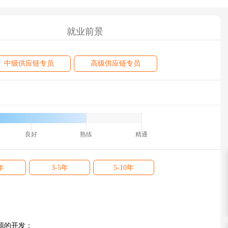
就业前景
中级供应链专员
高级供应链专员
良好
熟练
精通
年
3-5年
5-10年
源的开发；