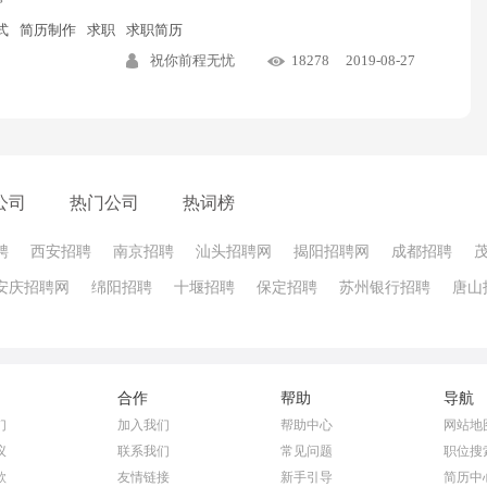
式
简历制作
求职
求职简历
祝你前程无忧
18278
2019-08-27
公司
热门公司
热词榜
聘
西安招聘
南京招聘
汕头招聘网
揭阳招聘网
成都招聘
安庆招聘网
绵阳招聘
十堰招聘
保定招聘
苏州银行招聘
唐山
合作
帮助
导航
们
加入我们
帮助中心
网站地
议
联系我们
常见问题
职位搜
款
友情链接
新手引导
简历中