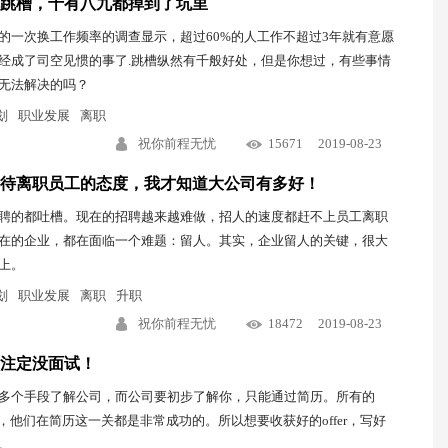
跳槽，十有八九都掉到了坑里
的一次换工作频率的调查显示，超过60%的人工作不超过3年就有意愿
经成了司空见惯的事了.跳槽纵然有千般好处，但是你想过，有些事情
无法解决的吗？
划
职业发展
离职
祝你前程无忧
15671
2019-08-23
待离职员工的态度，我才知道大公司有多好！
聘的都吐槽。现在的招聘越来越难做，招人的速度都赶不上员工离职
在的企业，都在面临一个难题：留人。其实，企业留人的关键，很大
上。
划
职业发展
离职
升职
祝你前程无忧
18472
2019-08-23
注定没面试！
多个手段了解公司，而公司要初步了解你，只能通过简历。所有的
机们，他们在简历这一关都是非常成功的。所以想要收获好的offer，写好
。