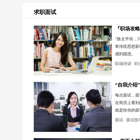
求职面试
『职场攻略
“路太平坦，
辈传统思想影
感到困惑。
职场培训
职
“自我介绍
每次面试，面
在简历上看到
就是给你的面
面试
面试技