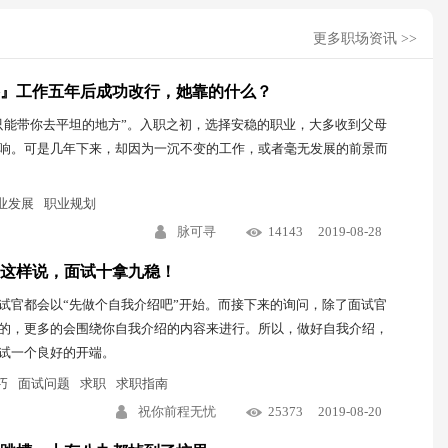
更多职场资讯 >>
』工作五年后成功改行，她靠的什么？
只能带你去平坦的地方”。入职之初，选择安稳的职业，大多收到父母
响。可是几年下来，却因为一沉不变的工作，或者毫无发展的前景而
业发展
职业规划
脉可寻
14143
2019-08-28
”这样说，面试十拿九稳！
试官都会以“先做个自我介绍吧”开始。而接下来的询问，除了面试官
的，更多的会围绕你自我介绍的内容来进行。所以，做好自我介绍，
试一个良好的开端。
巧
面试问题
求职
求职指南
祝你前程无忧
25373
2019-08-20