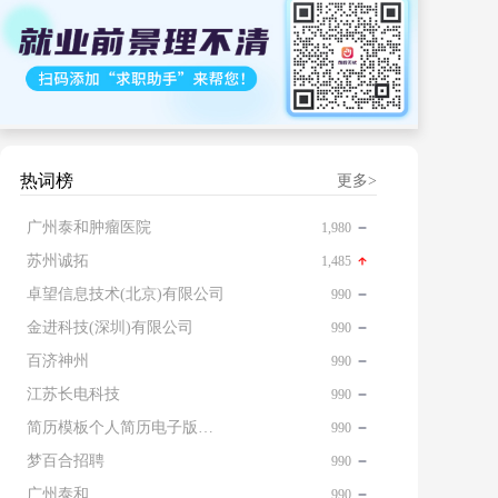
热词榜
更多>
广州泰和肿瘤医院
1,980
苏州诚拓
1,485
卓望信息技术(北京)有限公司
990
金进科技(深圳)有限公司
990
百济神州
990
江苏长电科技
990
简历模板个人简历电子版免费
990
梦百合招聘
990
广州泰和
990